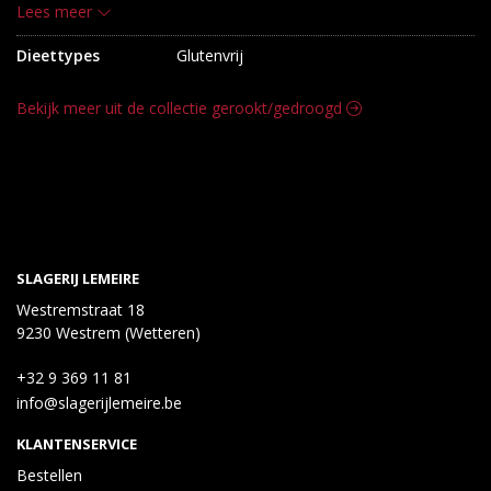
oppervlaktebehandeling: conserveermiddel: E202; rook.
Lees meer
Dieettypes
Glutenvrij
Bekijk meer uit de collectie gerookt/gedroogd
SLAGERIJ LEMEIRE
Westremstraat 18
9230 Westrem (Wetteren)
+32 9 369 11 81
info@slagerijlemeire.be
KLANTENSERVICE
Bestellen