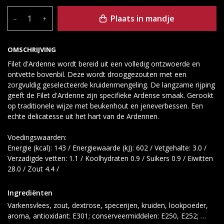
Plaats in mandje
–
+
OMSCHRIJVING
Filet d'Ardenne wordt bereid uit een volledig ontzwoerde en
ontvette bovenbil. Deze wordt drooggezouten met een
zorgvuldig geselecteerde kruidenmengeling. De langzame rijping
geeft de Filet d'Ardenne zijn specifieke Ardense smaak. Gerookt
op traditionele wijze met beukenhout en jeneverbessen. Een
echte delicatesse uit het hart van de Ardennen.
Voedingswaarden:
Energie (kcal): 143 / Energiewaarde (kJ): 602 / Vetgehalte: 3.0 /
Verzadigde vetten: 1.1 / Koolhydraten 0.9 / Suikers 0.9 / Eiwitten
28.0 / Zout 4.4 /
Ingrediënten
Varkensvlees, zout, dextrose, specerijen, kruiden, lookpoeder, 
aroma, antioxidant: E301; conserveermiddelen: E250, E252; 