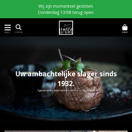
Wij zijn momenteel gesloten.
Donderdag 13/08 terug open.
MAND
ZOEKEN
MENU
Uw ambachtelijke slager sinds
1932.
3 generaties kwaliteit en service in Westrem!