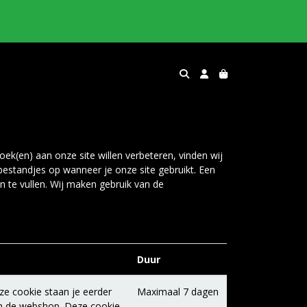
ek(en) aan onze site willen verbeteren, vinden wij
bestandjes op wanneer je onze site gebruikt. Een
n te vullen. Wij maken gebruik van de
Duur
ze cookie staan je eerder
Maximaal 7 dagen
in de webshop. Deze cookie