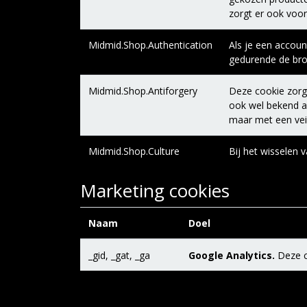
zorgt er ook voor
Midmid.Shop.Authentication
Als je een accoun
gedurende de brow
Midmid.Shop.Antiforgery
Deze cookie zorgt
ook wel bekend al
maar met een veil
Midmid.Shop.Culture
Bij het wisselen 
Marketing cookies
Naam
Doel
_gid, _gat, _ga
Google Analytics.
Deze co