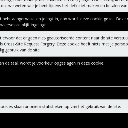
 dat we weten wie je bent tijdens het definitief maken en betalen van j
t hebt aangemaakt en je logt in, dan wordt deze cookie gezet. Deze c
sersessie blijft ingelogd.
 ervoor dat er geen niet-geautoriseerde content naar de site verstuu
s Cross-Site Request Forgery. Deze cookie heeft niets met je perso
ig gebruik van de site.
van de taal, wordt je voorkeur opgeslagen in deze cookie.
okies slaan anoniem statistieken op van het gebruik van de site.