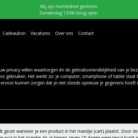
Wij zijn momenteel gesloten.
Donderdag 13/08 terug open.
Cadeaubon
Vacatures
Over ons
Contact
w privacy willen waarborgen én de gebruiksvriendelijkheid van je bezo
es gebruiken. Het werkt zo: je computer, smartphone of tablet slaat 
ervoor kunnen zorgen dat je niet steeds opnieuw je gegevens hoeft i
 gezet wanneer je een product in het mandje (cart) plaatst. Door de
n nog in het mandje als je binnen zeven (7) dagen weer terug komt 