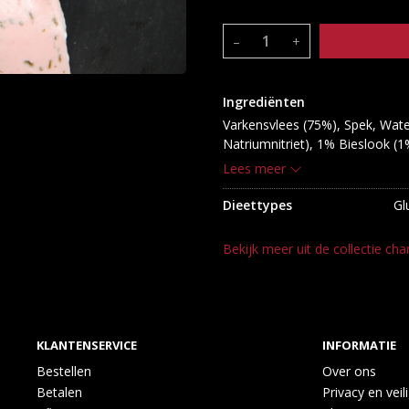
–
+
Ingrediënten
Varkensvlees (75%), Spek, Water
Natriumnitriet), 1% Bieslook (1%
Smaakversterker: (E621), Antiox
Lees meer
Kruidenextracten, Knoflook
Dieettypes
Gl
Bekijk meer uit de collectie cha
KLANTENSERVICE
INFORMATIE
Bestellen
Over ons
Betalen
Privacy en veil