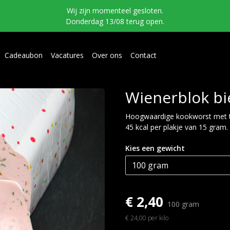
Wij zijn momenteel gesloten.
Donderdag 13/08 terug open.
Cadeaubon
Vacatures
Over ons
Contact
Wienerblok bi
Hoogwaardige kookworst met toe
45 kcal per plakje van 15 gram.
Kies een gewicht
€ 2,40
100 gram
€ 24,00 per kilo