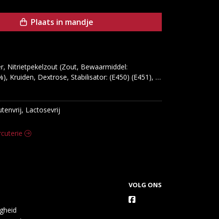
Plaats in mandje
, Nitrietpekelzout (Zout, Bewaarmiddel: 
), Kruiden, Dextrose, Stabilisator: (E450) (E451), 
ydant: (E300), Kleurstof: (E120), Aroma, 
utenvrij, Lactosevrij
rcuterie
VOLG ONS
igheid