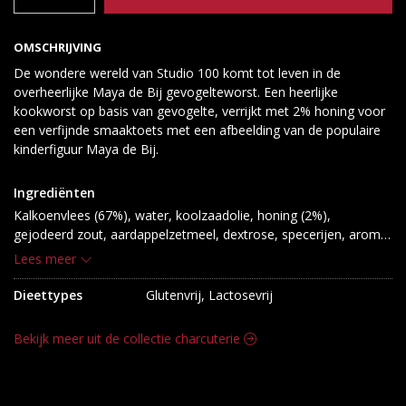
OMSCHRIJVING
De wondere wereld van Studio 100 komt tot leven in de
overheerlijke Maya de Bij gevogelteworst. Een heerlijke
kookworst op basis van gevogelte, verrijkt met 2% honing voor
een verfijnde smaaktoets met een afbeelding van de populaire
kinderfiguur Maya de Bij.
Ingrediënten
Kalkoenvlees (67%), water, koolzaadolie, honing (2%), 
gejodeerd zout, aardappelzetmeel, dextrose, specerijen, aroma, 
stabilisator: E450, antioxidant: E300, conserveermiddel: E250.
Lees meer
Dieettypes
Glutenvrij, Lactosevrij
Bekijk meer uit de collectie charcuterie