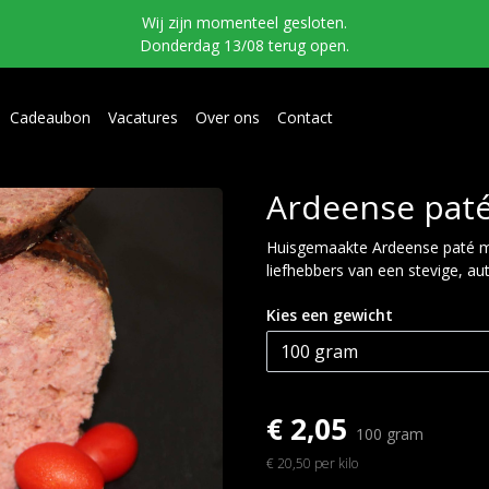
Wij zijn momenteel gesloten.
Donderdag 13/08 terug open.
Cadeaubon
Vacatures
Over ons
Contact
Ardeense paté
Huisgemaakte Ardeense paté me
liefhebbers van een stevige, a
Kies een gewicht
€ 2,05
100 gram
€ 20,50 per kilo