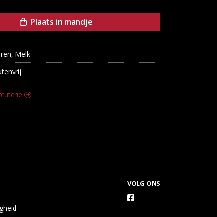
Plaats in mandje
eren, Melk
utenvrij
rcuterie
VOLG ONS
igheid