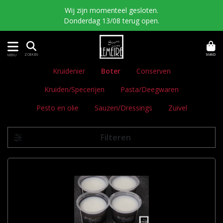
Wij zijn momenteel gesloten.
Donderdag 13/08 terug open.
MAND
ZOEKEN
MENU
Kruidenier
Boter
Conserven
Kruiden/Specerijen
Pasta/Deegwaren
Pesto en olie
Sauzen/Dressings
Zuivel
Filteren