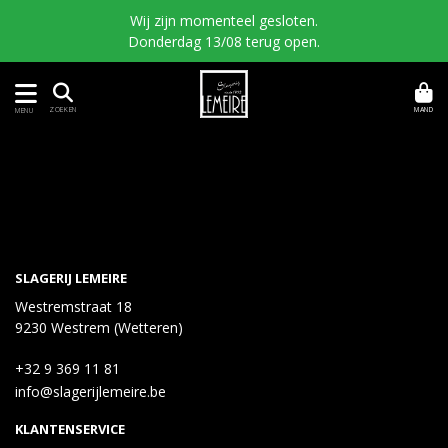
Wij zijn momenteel gesloten.
Donderdag 13/08 terug open.
MAND
ZOEKEN
MENU
SLAGERIJ LEMEIRE
Westremstraat 18
9230 Westrem (Wetteren)
+32 9 369 11 81
info@slagerijlemeire.be
KLANTENSERVICE