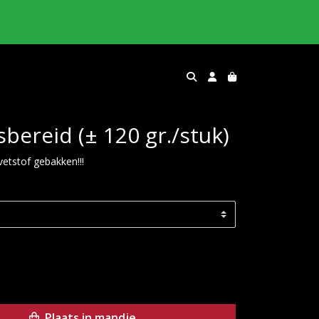
bereid (± 120 gr./stuk)
etstof gebakken!!!
Plaats in mandje