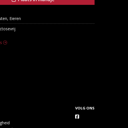
uten, Eieren
ctosevrij
es
VOLG ONS
igheid