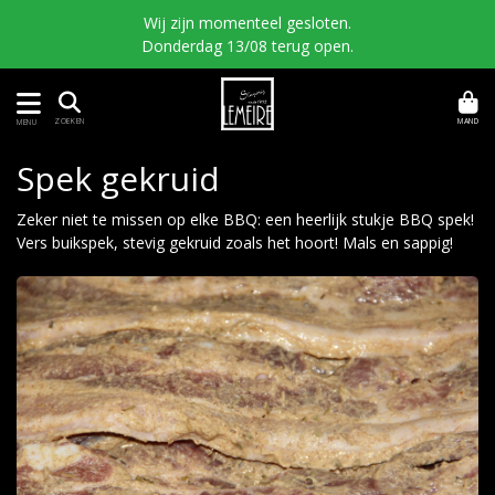
Wij zijn momenteel gesloten.
Donderdag 13/08 terug open.
MAND
ZOEKEN
MENU
Spek gekruid
Zeker niet te missen op elke BBQ: een heerlijk stukje BBQ spek!
Vers buikspek, stevig gekruid zoals het hoort! Mals en sappig!