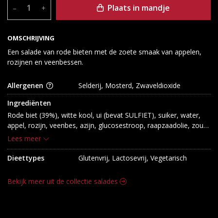
Plaats in mandje
–
+
OMSCHRIJVING
Een salade van rode bieten met de zoete smaak van appelen,
rozijnen en veenbessen.
Allergenen
Selderij, Mosterd, Zwaveldioxide
Ingrediënten
Rode biet (39%), witte kool, ui (bevat SULFIET), suiker, water, 
appel, rozijn, veenbes, azijn, glucosestroop, raapzaadolie, zout, 
gemodificeerd zetmeel, stabilisatoren: E412/E415/E440, 
Lees meer
conserveermiddelen: E202/E211, voedingszuren: 
azijnzuur/citroenzuur, zuurteregelaars: E262/E331, zetmeel, 
Dieettypes
Glutenvrij, Lactosevrij, Vegetarisch
aroma (bevat SELDERIJ), specerijen (bevat MOSTERD), 
maltodextrine, gehydrolyseerd eiwit (maïs, raapzaad), 
Bekijk meer uit de collectie salades
antioxidant: E300, smaakversterkers: E627/E631.