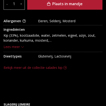
Plaats in mandje
–
+
Allergenen
Eieren, Selderij, Mosterd
Ingrediënten
Kip (33%), koolzaadolie, water, zetmelen, eigeel, azijn, zout, 
koriander, kurkuma, mosterd,

chillies, komijn, fenegriek, peper, knoflook, venkel, maanzaad, 
Lees meer
selder, conserveermiddel (E202, E270).
Dieettypes
Glutenvrij, Lactosevrij
Bekijk meer uit de collectie salades kip
SLAGERIJ LEMEIRE