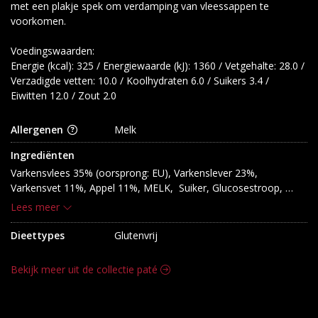
met een plakje spek om verdamping van vleessappen te
voorkomen.
Voedingswaarden:
Energie (kcal): 325 / Energiewaarde (kJ): 1360 / Vetgehalte: 28.0 /
Verzadigde vetten: 10.0 / Koolhydraten 6.0 / Suikers 3.4 /
Eiwitten 12.0 / Zout 2.0
Allergenen
Melk
Ingrediënten
Varkensvlees 35% (oorsprong: EU), Varkenslever 23%, 
Varkensvet 11%, Appel 11%, MELK,  Suiker, Glucosestroop, 
Zout, Ui (koolzaadolie), Dextrose, Specerijen; Conserveermiddel: 
Lees meer
E250. Rijstmeel; Emulgator: E472c; MELKeiwit; Antioxidanten: 
E300 - E301; Gemodificeerd zetmeel; Zuurteregelaars: E262 - 
Dieettypes
Glutenvrij
E330 - E331 - E575; Kleurstof: E120; Aroma's; Speklap 
(varkensvet); Decoratie (oneetbaar); Varkensgelatine; Appel; 
Bekijk meer uit de collectie paté
Specerijen.