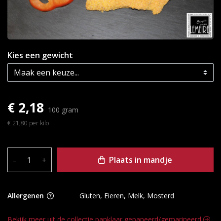
Kies een gewicht
€ 2,18
100 gram
€ 21,80 per kilo
Plaats in mandje
–
+
Allergenen
Gluten, Eieren, Melk, Mosterd
Bekijk meer uit de collectie panklaar gepaneerd/gemarineerd