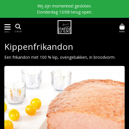
Wij zijn momenteel gesloten.
Donderdag 13/08 terug open.
MAND
ZOEKEN
MENU
Kippenfrikandon
Een frikandon met 100 % kip, ovengebakken, in broodvorm.