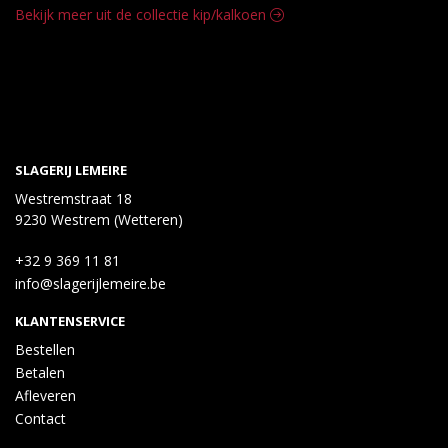
Bekijk meer uit de collectie kip/kalkoen
antioxidant: E301; citroenolie, conserveermiddelen: E261i, E250.
SLAGERIJ LEMEIRE
Westremstraat 18
9230 Westrem (Wetteren)
+32 9 369 11 81
info@slagerijlemeire.be
KLANTENSERVICE
Bestellen
Betalen
Afleveren
Contact