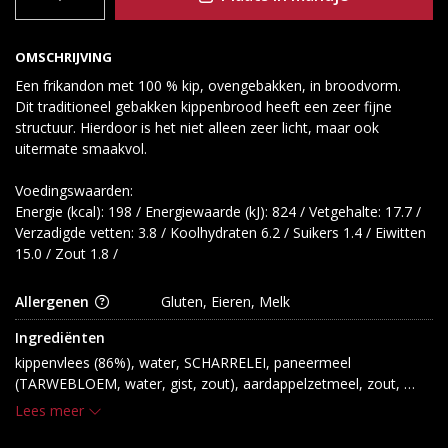
OMSCHRIJVING
Een frikandon met 100 % kip, ovengebakken, in broodvorm.
Dit traditioneel gebakken kippenbrood heeft een zeer fijne
structuur. Hierdoor is het niet alleen zeer licht, maar ook
uitermate smaakvol.
Voedingswaarden:
Energie (kcal): 198 / Energiewaarde (kJ): 824 / Vetgehalte: 17.7 /
Verzadigde vetten: 3.8 / Koolhydraten 6.2 / Suikers 1.4 / Eiwitten
15.0 / Zout 1.8 /
Allergenen
Gluten, Eieren, Melk
Ingrediënten
kippenvlees (86%), water, SCHARRELEI, paneermeel 
(TARWEBLOEM, water, gist, zout), aardappelzetmeel, zout, 
zeezout, dextrose, voedingszuur: E326; stabilisatoren: E451, 
Lees meer
E407a; MELKEIWIT, glucosestroop, kruiden en specerijen, 
rookaroma, gistextract, groenten (ui, prei), specerijextracten, 