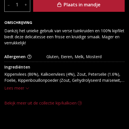
Plaats in mandje
–
+
OMSCHRIJVING
Dankzij het unieke gebruik van verse tuinkruiden en 100% kipfilet
biedt deze delicatesse een frisse en kruidige smaak. Mager en
verrukkelijk!
Allergenen
Gluten, Eieren, Melk, Mosterd
Ingrediënten
Kippenvlees (86%), Kalkoenvlees (4%), Zout, Peterselie (1.6%), 
Foelie, Kippenbouillonpoeder (Zout, Gehydrolyseerd maïseiwit, 
Dextrose, Suiker, Gistextract, Kippenvet, Ajuinextract, Specerij- 
Lees meer
en Kruidenextracten, Melkzuur); Dextrose, Glucosestroop, 
Zuurteregelaar: E325, E331; Antioxidant: E301; 
Bekijk meer uit de collectie kip/kalkoen
Verdikkingsmiddel: E407; Conserveermiddel: E250.