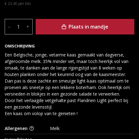
€ 23,40 per kilo
Plaats in mandje
–
+
OMSCHRIJVING
Een Belgische, jonge, vetarme kaas gemaakt van dagverse,
afgeroomde melk. 35% minder vet, maar toch heerlijk vol van
smaak, te danken aan de lange rijpingstijd van 8 weken op
houten planken onder het keurend oog van de kaasmeester.
Dan pas is deze zachte en smeuïge light-kaas optimaal om te
proeven als sneetje op een lekkere boterham. Ook heerlijk om
versneden in blokjes in een gezonde salade te verwerken.
Door het verlaagde vetgehalte past Flandrien Light perfect bij
een gezonde levensstijl.
Een kaas om volop van te genieten !
Allergenen
Melk