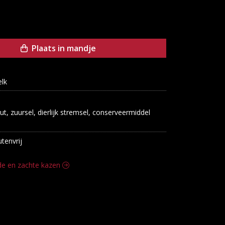
Plaats in mandje
lk
 zuursel, dierlijk stremsel, conserveermiddel 
utenvrij
rde en zachte kazen