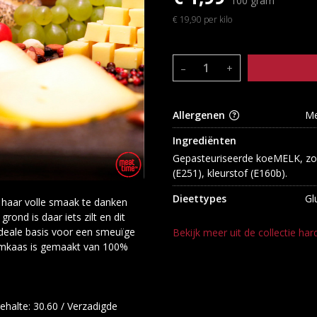
100 gram
€ 19,90 per kilo
–
+
Allergenen
Me
Ingrediënten
Gepasteuriseerde koeMELK, zout,
(E251), kleurstof (E160b).
Dieettypes
Gl
haar volle smaak te danken
ond is daar iets zilt en dit
ideale basis voor een smeuïge
Bekijk meer uit de collectie ha
umkaas is gemaakt van 100%
gehalte: 30.60 / Verzadigde