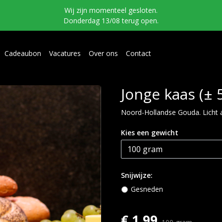
Wij zijn momenteel gesloten.
Donderdag 13/08 terug open.
Cadeaubon
Vacatures
Over ons
Contact
Jonge kaas (± 
Noord-Hollandse Gouda. Licht 
Kies een gewicht
Snijwijze:
Gesneden
€ 1,99