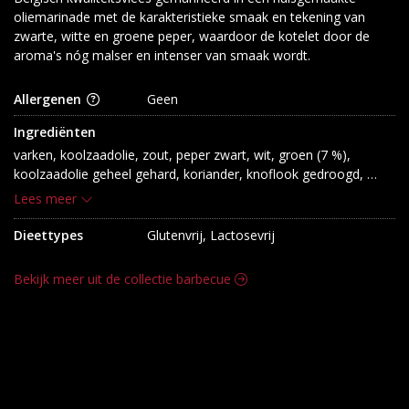
oliemarinade met de karakteristieke smaak en tekening van
zwarte, witte en groene peper, waardoor de kotelet door de
aroma's nóg malser en intenser van smaak wordt.
Allergenen
Geen
Ingrediënten
varken, koolzaadolie, zout, peper zwart, wit, groen (7 %), 
koolzaadolie geheel gehard, koriander, knoflook gedroogd, 
groenten paprika gedroogd, specerijenextracten, dextrose
Lees meer
Dieettypes
Glutenvrij, Lactosevrij
Bekijk meer uit de collectie barbecue