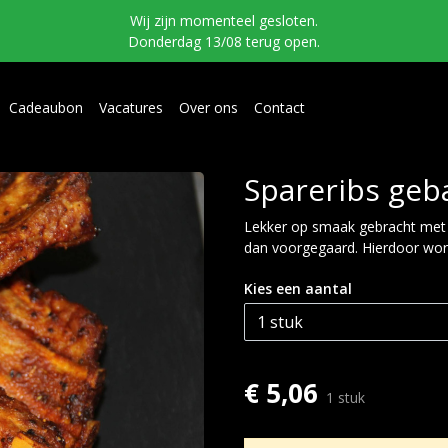
Wij zijn momenteel gesloten.
Donderdag 13/08 terug open.
Cadeaubon
Vacatures
Over ons
Contact
Spareribs geba
Lekker op smaak gebracht met 
dan voorgegaard. Hierdoor word
Kies een aantal
€ 5,06
1 stuk