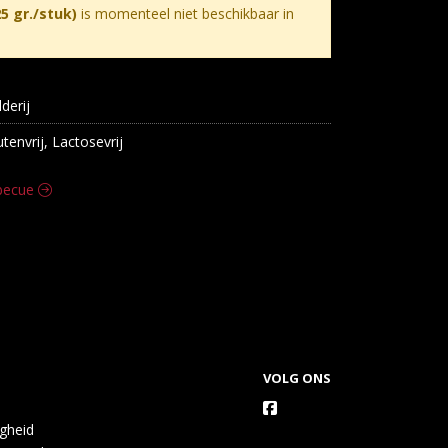
5 gr./stuk)
is momenteel niet beschikbaar in
lderij
utenvrij, Lactosevrij
rbecue
VOLG ONS
igheid