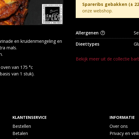
Spareribs gebakken (± 22
onze webshop.
Allergenen
Se
rinade en kruidenmengeling en
Dieettypes
Gl
tra mals.
n.
Bekijk meer uit de collectie ba
 oven van 175 °c
asis van 1 stuk).
KLANTENSERVICE
INFORMATIE
Bestellen
Over ons
Betalen
Privacy en veil